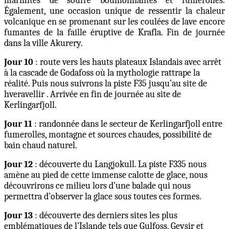
marmites de soufre bouillonnantes et fumerolles.
Également, une occasion unique de ressentir la chaleur
volcanique en se promenant sur les coulées de lave encore
fumantes de la faille éruptive de Krafla. Fin de journée
dans la ville Akurery.
Jour 10
: route vers les hauts plateaux Islandais avec arrêt
à la cascade de Godafoss où la mythologie rattrape la
réalité. Puis nous suivrons la piste F35 jusqu’au site de
hveravellir . Arrivée en fin de journée au site de
Kerlingarfjoll.
Jour 11
: randonnée dans le secteur de Kerlingarfjoll entre
fumerolles, montagne et sources chaudes, possibilité de
bain chaud naturel.
Jour 12
: découverte du Langjokull. La piste F335 nous
amène au pied de cette immense calotte de glace, nous
découvrirons ce milieu lors d’une balade qui nous
permettra d’observer la glace sous toutes ces formes.
Jour 13
: découverte des derniers sites les plus
emblématiques de l’Islande tels que Gulfoss, Geysir et