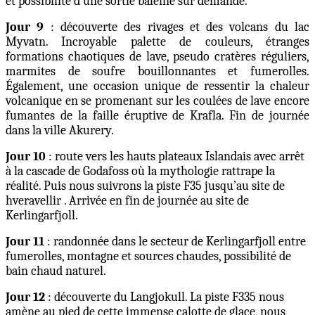
et possibilité d’une sortie baleine sur demande.
Jour 9
: découverte des rivages et des volcans du lac
Myvatn. Incroyable palette de couleurs, étranges
formations chaotiques de lave, pseudo cratères réguliers,
marmites de soufre bouillonnantes et fumerolles.
Également, une occasion unique de ressentir la chaleur
volcanique en se promenant sur les coulées de lave encore
fumantes de la faille éruptive de Krafla. Fin de journée
dans la ville Akurery.
Jour 10
: route vers les hauts plateaux Islandais avec arrêt
à la cascade de Godafoss où la mythologie rattrape la
réalité. Puis nous suivrons la piste F35 jusqu’au site de
hveravellir . Arrivée en fin de journée au site de
Kerlingarfjoll.
Jour 11
: randonnée dans le secteur de Kerlingarfjoll entre
fumerolles, montagne et sources chaudes, possibilité de
bain chaud naturel.
Jour 12
: découverte du Langjokull. La piste F335 nous
amène au pied de cette immense calotte de glace, nous