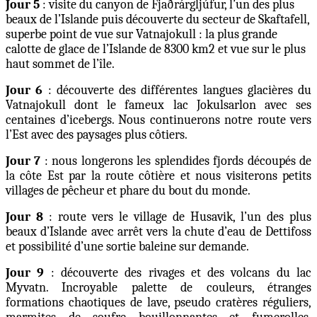
Jour 5
: visite du canyon de Fjaðrárgljúfur, l’un des plus
beaux de l’Islande puis découverte du secteur de Skaftafell,
superbe point de vue sur Vatnajokull : la plus grande
calotte de glace de l’Islande de 8300 km2 et vue sur le plus
haut sommet de l’île.
Jour 6
: découverte des différentes langues glacières du
Vatnajokull dont le fameux lac Jokulsarlon avec ses
centaines d’icebergs. Nous continuerons notre route vers
l’Est avec des paysages plus côtiers.
Jour 7
: nous longerons les splendides fjords découpés de
la côte Est par la route côtière et nous visiterons petits
villages de pêcheur et phare du bout du monde.
Jour 8
: route vers le village de Husavik, l’un des plus
beaux d’Islande avec arrêt vers la chute d’eau de Dettifoss
et possibilité d’une sortie baleine sur demande.
Jour 9
: découverte des rivages et des volcans du lac
Myvatn. Incroyable palette de couleurs, étranges
formations chaotiques de lave, pseudo cratères réguliers,